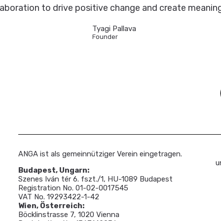
laboration to drive positive change and create meanin
Tyagi Pallava
Founder
ANGA ist als gemeinnütziger Verein eingetragen.
u
Budapest, Ungarn:
Szenes Iván tér 6. fszt./1, HU-1089 Budapest
Registration No. 01-02-0017545
VAT No. 19293422-1-42
Wien, Österreich:
Böcklinstrasse 7, 1020 Vienna